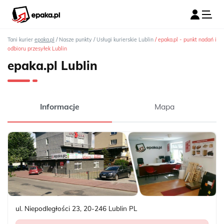
/
/
/
Tani kurier
epaka.pl
Nasze punkty
Usługi kurierskie Lublin
epaka.pl - punkt nadań i
odbioru przesyłek Lublin
epaka.pl Lublin
Informacje
Mapa
ul. Niepodległości 23
,
20-246
Lublin
PL